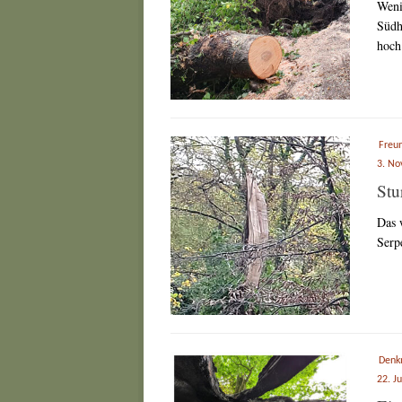
Weni
Südh
hoch
Freu
3. N
Stu
Das 
Serp
Denk
22. J