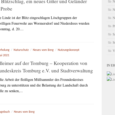
 Blitzschlag, ein neues Gitter und Geländer
N
 Probe
N
ie Linde ist der Blitz eingeschlagen Löschgruppen der
N
willigen Feuerwehr aus Wormersdorf und Niederdrees wurden
P
onntag, d. 20....
S
S
V
rholung
/
Naturschutz
/
Neues vom Berg
/
Nutzungskonzept
ai 2021
leimer auf der Tomburg – Kooperation von
IN E
undeskreis Tomburg e.V. und Stadtverwaltung
ie Arbeit der fleißigen Müllsammler des Freundeskreises
urg zu unterstützen und die Belastung der Landschaft durch
le zu senken,...
agebuch
/
Neues vom Berg