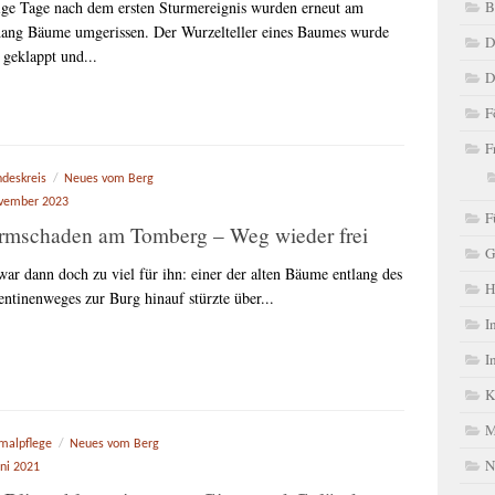
ge Tage nach dem ersten Sturmereignis wurden erneut am
B
ang Bäume umgerissen. Der Wurzelteller eines Baumes wurde
D
 geklappt und...
D
F
F
ndeskreis
/
Neues vom Berg
ovember 2023
F
rmschaden am Tomberg – Weg wieder frei
G
war dann doch zu viel für ihn: einer der alten Bäume entlang des
H
entinenweges zur Burg hinauf stürzte über...
I
I
K
M
malpflege
/
Neues vom Berg
N
uni 2021