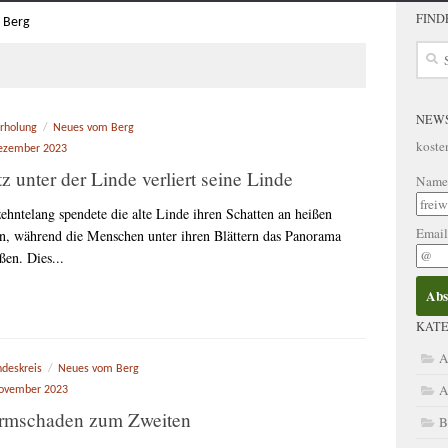
FIND
 Berg
Such
nach:
NEW
rholung
/
Neues vom Berg
koste
ezember 2023
tz unter der Linde verliert seine Linde
Name
zehntelang spendete die alte Linde ihren Schatten an heißen
Emai
n, während die Menschen unter ihren Blättern das Panorama
ßen. Dies...
KATE
A
ndeskreis
/
Neues vom Berg
A
November 2023
rmschaden zum Zweiten
B