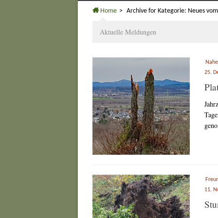
Home
>
Archive for
Kategorie:
Neues vom
Aktuelle Meldungen
Nahe
25. D
Pla
Jahr
Tage
geno
Freu
11. 
Stu