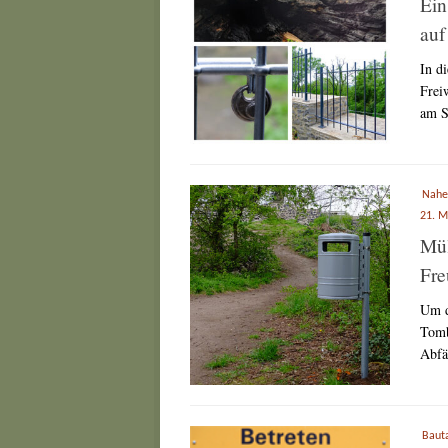
Ein
auf
In d
Frei
am S
Nahe
21. M
Mül
Fre
Um d
Tomb
Abfäl
Baut