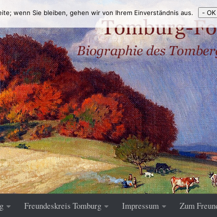
eite; wenn Sie bleiben, gehen wir von Ihrem Einverständnis aus.
- OK
g
Freundeskreis Tomburg
Impressum
Zum Freun