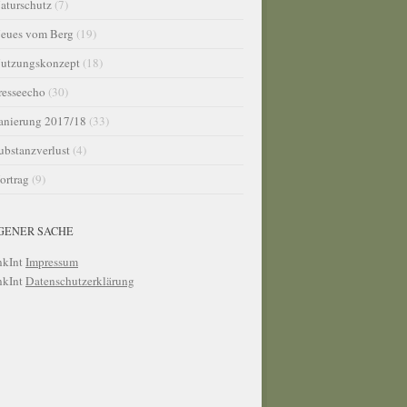
aturschutz
(7)
eues vom Berg
(19)
utzungskonzept
(18)
resseecho
(30)
anierung 2017/18
(33)
ubstanzverlust
(4)
ortrag
(9)
IGENER SACHE
Impressum
Datenschutzerklärung