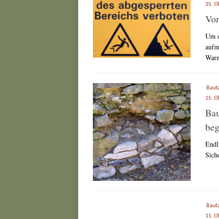
25. O
Vor
Um d
aufm
Warns
Baut
15. O
Bau
be
Endl
Sich
Baut
11. O