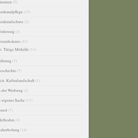
runnen
(5)
enkmalpflege
(15)
enkmalschutz
(2)
örderung
(3)
reundeskreis
(42)
Tätige Mithilfe
(11)
ührung
(5)
eschichte
(7)
ist. Kulturlandschaft
(1)
n der Werbung
(2)
n eigener Sache
(11)
unst
(7)
ethoden
(4)
aherholung
(14)