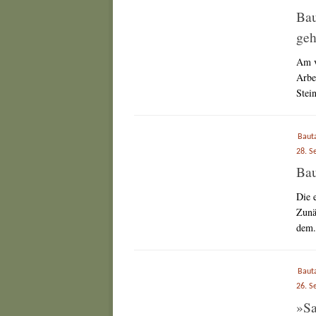
Bau
geh
Am v
Arbe
Stei
Baut
28. S
Bau
Die 
Zunä
dem.
Baut
26. S
»Sa