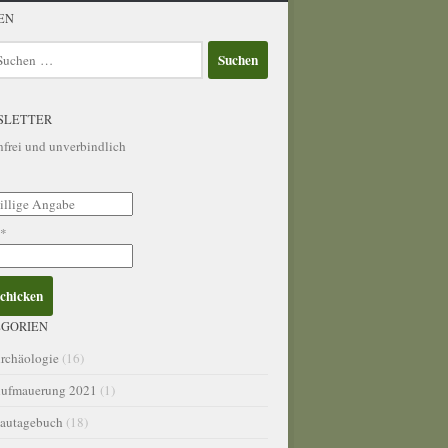
EN
en
SLETTER
nfrei und unverbindlich
l*
GORIEN
rchäologie
(16)
ufmauerung 2021
(1)
autagebuch
(18)