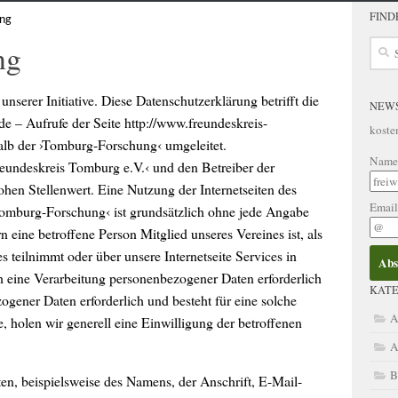
FIND
ung
Such
ng
nach:
unserer Initiative. Diese Datenschutzerklärung betrifft die
NEW
e – Aufrufe der Seite http://www.freundeskreis-
koste
alb der ›Tomburg-Forschung‹ umgeleitet.
Name
reundeskreis Tomburg e.V.‹ und den Betreiber der
en Stellenwert. Eine Nutzung der Internetseiten des
Emai
Tomburg-Forschung‹ ist grundsätzlich ohne jede Angabe
eine betroffene Person Mitglied unseres Vereines ist, als
s teilnimmt oder über unsere Internetseite Services in
eine Verarbeitung personenbezogener Daten erforderlich
KATE
ogener Daten erforderlich und besteht für eine solche
A
, holen wir generell eine Einwilligung der betroffenen
A
B
n, beispielsweise des Namens, der Anschrift, E-Mail-