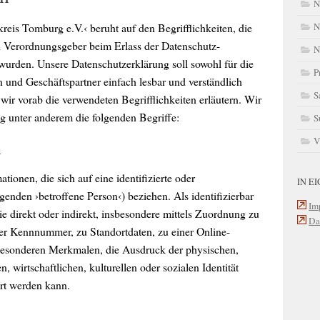
N
N
eis Tomburg e.V.‹ beruht auf den Begrifflichkeiten, die
d Verordnungsgeber beim Erlass der Datenschutz-
N
rden. Unsere Datenschutzerklärung soll sowohl für die
P
n und Geschäftspartner einfach lesbar und verständlich
S
wir vorab die verwendeten Begrifflichkeiten erläutern. Wir
g unter anderem die folgenden Begriffe:
S
V
n
ionen, die sich auf eine identifizierte oder
IN E
lgenden ›betroffene Person‹) beziehen. Als identifizierbar
Im
ie direkt oder indirekt, insbesondere mittels Zuordnung zu
Da
r Kennnummer, zu Standortdaten, zu einer Online-
esonderen Merkmalen, die Ausdruck der physischen,
, wirtschaftlichen, kulturellen oder sozialen Identität
ert werden kann.