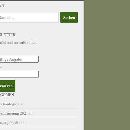
EN
en
SLETTER
nfrei und unverbindlich
l*
GORIEN
rchäologie
(16)
ufmauerung 2021
(1)
autagebuch
(18)