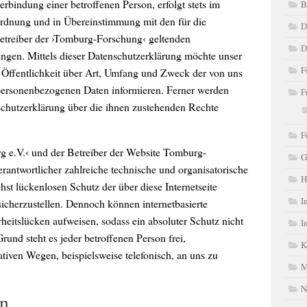
bindung einer betroffenen Person, erfolgt stets im
B
rdnung und in Übereinstimmung mit den für die
D
etreiber der ›Tomburg-Forschung‹ geltenden
D
ngen. Mittels dieser Datenschutzerklärung möchte unser
F
e Öffentlichkeit über Art, Umfang und Zweck der von uns
 personenbezogenen Daten informieren. Ferner werden
F
nschutzerklärung über die ihnen zustehenden Rechte
F
g e.V.‹ und der Betreiber der Website Tomburg-
G
erantwortlicher zahlreiche technische und organisatorische
H
 lückenlosen Schutz der über diese Internetseite
I
icherzustellen. Dennoch können internetbasierte
heitslücken aufweisen, sodass ein absoluter Schutz nicht
I
und steht es jeder betroffenen Person frei,
K
tiven Wegen, beispielsweise telefonisch, an uns zu
M
N
en