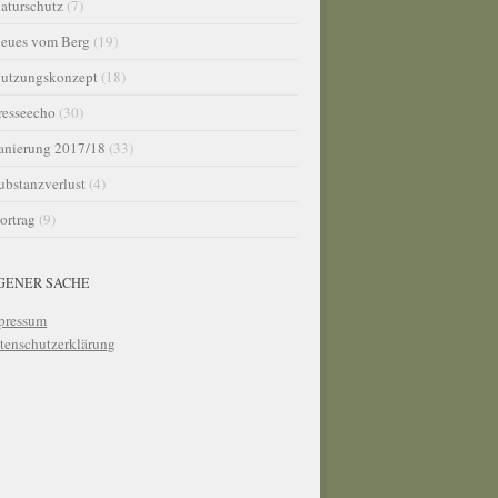
aturschutz
(7)
eues vom Berg
(19)
utzungskonzept
(18)
resseecho
(30)
anierung 2017/18
(33)
ubstanzverlust
(4)
ortrag
(9)
IGENER SACHE
pressum
tenschutzerklärung