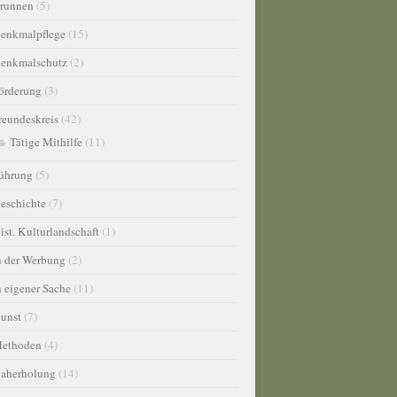
runnen
(5)
enkmalpflege
(15)
enkmalschutz
(2)
örderung
(3)
reundeskreis
(42)
Tätige Mithilfe
(11)
ührung
(5)
eschichte
(7)
ist. Kulturlandschaft
(1)
n der Werbung
(2)
n eigener Sache
(11)
unst
(7)
ethoden
(4)
aherholung
(14)