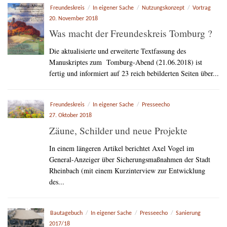
Freundeskreis
/
In eigener Sache
/
Nutzungskonzept
/
Vortrag
20. November 2018
Was macht der Freundeskreis Tomburg ?
Die aktualisierte und erweiterte Textfassung des
Manuskriptes zum Tomburg-Abend (21.06.2018) ist
fertig und informiert auf 23 reich bebilderten Seiten über...
Freundeskreis
/
In eigener Sache
/
Presseecho
27. Oktober 2018
Zäune, Schilder und neue Projekte
In einem längeren Artikel berichtet Axel Vogel im
General-Anzeiger über Sicherungsmaßnahmen der Stadt
Rheinbach (mit einem Kurzinterview zur Entwicklung
des...
Bautagebuch
/
In eigener Sache
/
Presseecho
/
Sanierung
2017/18