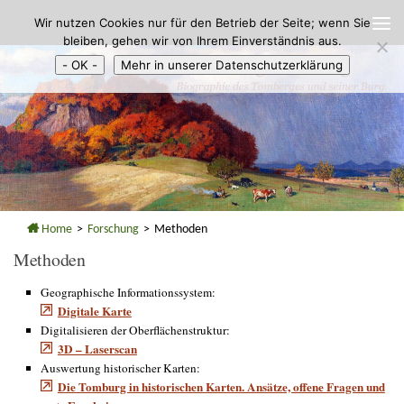
Wir nutzen Cookies nur für den Betrieb der Seite; wenn Sie
Zum Inhalt springen
bleiben, gehen wir von Ihrem Einverständnis aus.
- OK -
Mehr in unserer Datenschutzerklärung
Home
>
Forschung
>
Methoden
Methoden
Geographische Informationssystem:
Digitale Karte
Digitalisieren der Oberflächenstruktur:
3D – Laserscan
Auswertung historischer Karten:
Die Tomburg in historischen Karten. Ansätze, offene Fragen und