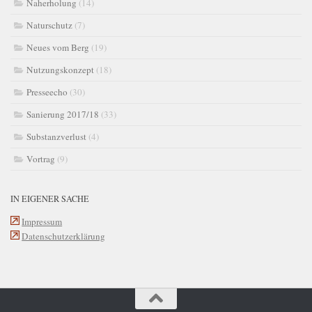
Naherholung
(14)
Naturschutz
(7)
Neues vom Berg
(19)
Nutzungskonzept
(18)
Presseecho
(30)
Sanierung 2017/18
(33)
Substanzverlust
(4)
Vortrag
(9)
IN EIGENER SACHE
Impressum
Datenschutzerklärung