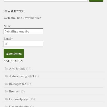
NEWSLETTER
kostenfrei und unverbindlich
Name
Email*
KATEGORIEN
Archäologie
(16)
Aufmauerung 2021
(1)
Bautagebuch
(18)
Brunnen
(5)
Denkmalpflege
(15)
Denkmalschutz
(2)