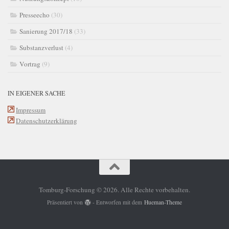
Presseecho
(30)
Sanierung 2017/18
(33)
Substanzverlust
(4)
Vortrag
(9)
IN EIGENER SACHE
Impressum
Datenschutzerklärung
Tomburg-Forschung © 2026. Alle Rechte vorbehalten.
Präsentiert von
- Entworfen mit dem
Hueman-Theme