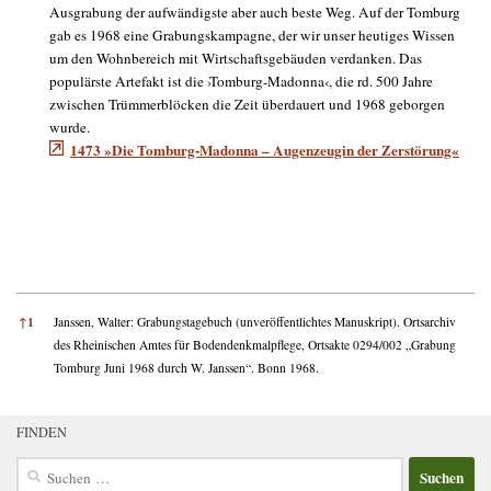
Ausgrabung der aufwändigste aber auch beste Weg. Auf der Tomburg
gab es 1968 eine Grabungskampagne, der wir unser heutiges Wissen
um den Wohnbereich mit Wirtschaftsgebäuden verdanken. Das
populärste Artefakt ist die ›Tomburg-Madonna‹, die rd. 500 Jahre
zwischen Trümmerblöcken die Zeit überdauert und 1968 geborgen
wurde.
1473 »Die Tomburg-Madonna – Augenzeugin der Zerstörung«
References
↑
1
Janssen, Walter: Grabungstagebuch (unveröffentlichtes Manuskript). Ortsarchiv
des Rheinischen Amtes für Bodendenkmalpflege, Ortsakte 0294/002 „Grabung
Tomburg Juni 1968 durch W. Janssen“. Bonn 1968.
FINDEN
Suchen
nach: