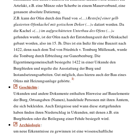
Artefakt, z.B. eine Münze oder Scherbe in einem Mauerverbund, eine
genauere absolute Datierung.
Z.B. kann der Ofen durch den Fund von
»(…) Reste[n] einer gelb
glasierten Ofenkachel mit gotischem Dekor (…)«
datiert werden. Da
die Kachel
»(…) im aufgeschütteten Unterbau des Ofens (…)«
gefunden wurde, ist der Ofen nach der Entstehungszeit der Ofenkachel
gebaut worden, also im 15. Jh. Dies ist ein Indiz für eine Bauzeit nach
1422, denn nach dem Tod von Friedrich v. Tomburg Müllenark, wurde
die Tomburg durch Erbteilung zur Ganerbenburg. Die
Eigentümergemeinschaft besiegelte 1422 in einer Urkunde den
Burgfrieden und regelte die Ausstattung der Burg und
Instandsetzungsarbeiten. Gut möglich, dass hierzu auch der Bau eines
1)
Ofens mit Heizungsanlage gehörte.
Geschichte
:
Urkunden und andere Dokumente enthalten Hinweise auf Bauelemente
der Burg, Ortsangaben (Namen), handelnde Personen mit ihren Ämtern,
die sich bekleiden. Auch Ereignisse und wann diese stattgefunden
haben finden ihren Niederschlag in Urkunden, mit denen z.B. ein
Burgfrieden oder die Beilegung einer Fehde besiegelt wird.
Archäologie
:
um neue Erkenntnisse zu gewinnen ist eine wissenschaftliche