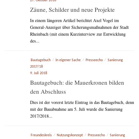
27. Oktober 2018
Zäune, Schilder und neue Projekte
In einem längeren Artikel berichtet Axel Vogel im
General-Anzeiger über Sicherungsmaßnahmen der Stadt
Rheinbach (mit einem Kurzinterview zur Entwicklung
des...
Bautagebuch
/
In eigener Sache
/
Presseecho
/
Sanierung
2017/18
9. Juli 2018
Bautagebuch: die Mauerkronen bilden
den Abschluss
Dies ist der vorerst letzte Eintrag in das Bautagebuch, denn
mit der Bauabnahme am 5. Juli wurde die Sanierung
2017/2018...
Freundeskreis
/
Nutzungskonzept
/
Presseecho
/
Sanierung