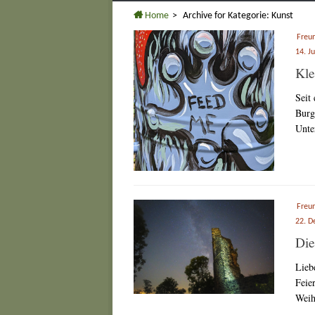
Home
>
Archive for
Kategorie:
Kunst
Freu
14. J
Kle
Seit
Burg
Unte
Freu
22. D
Die
Lieb
Feie
Weih