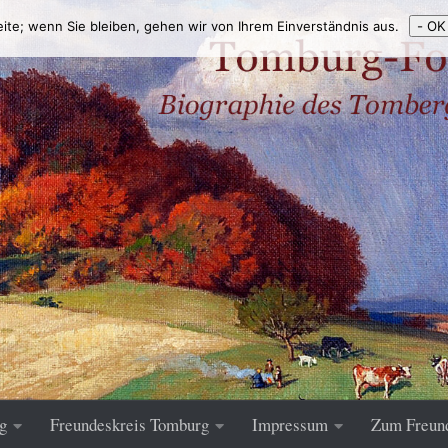
eite; wenn Sie bleiben, gehen wir von Ihrem Einverständnis aus.
- OK
g
Freundeskreis Tomburg
Impressum
Zum Freun