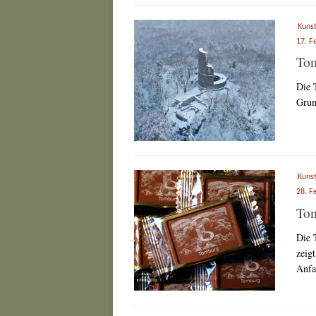
Kuns
17. F
To
Die 
Grund
Kuns
28. F
Tom
Die 
zeig
Anfa