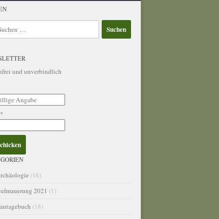
EN
en
SLETTER
nfrei und unverbindlich
l*
GORIEN
rchäologie
(16)
ufmauerung 2021
(1)
autagebuch
(18)