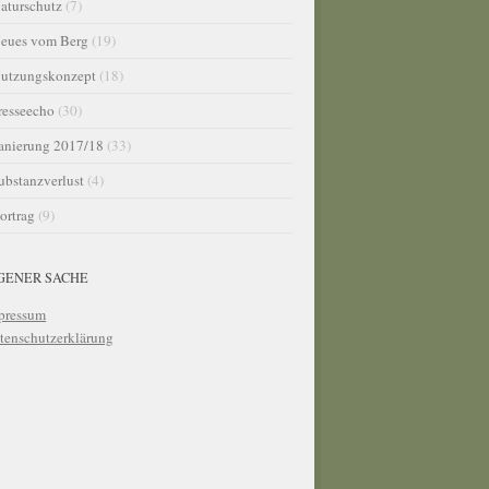
aturschutz
(7)
eues vom Berg
(19)
utzungskonzept
(18)
resseecho
(30)
anierung 2017/18
(33)
ubstanzverlust
(4)
ortrag
(9)
IGENER SACHE
pressum
tenschutzerklärung