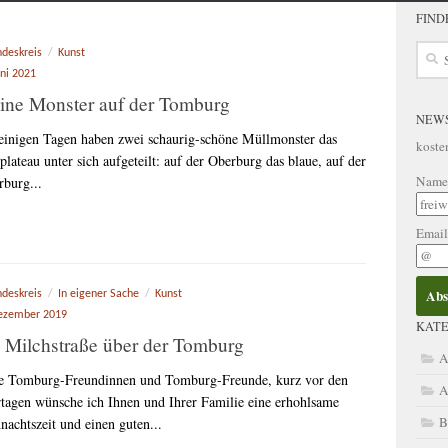
FIND
Such
ndeskreis
/
Kunst
nach:
uni 2021
ine Monster auf der Tomburg
NEW
 einigen Tagen haben zwei schaurig-schöne Müllmonster das
koste
plateau unter sich aufgeteilt: auf der Oberburg das blaue, auf der
Name
rburg...
Emai
ndeskreis
/
In eigener Sache
/
Kunst
ezember 2019
KATE
 Milchstraße über der Tomburg
A
e Tomburg-Freundinnen und Tomburg-Freunde, kurz vor den
A
rtagen wünsche ich Ihnen und Ihrer Familie eine erhohlsame
B
nachtszeit und einen guten...