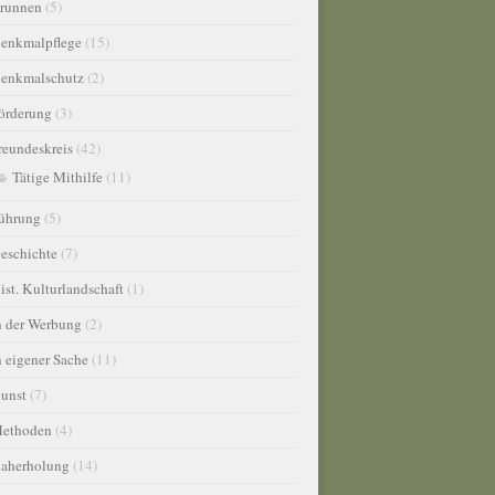
runnen
(5)
enkmalpflege
(15)
enkmalschutz
(2)
örderung
(3)
reundeskreis
(42)
Tätige Mithilfe
(11)
ührung
(5)
eschichte
(7)
ist. Kulturlandschaft
(1)
n der Werbung
(2)
n eigener Sache
(11)
unst
(7)
ethoden
(4)
aherholung
(14)