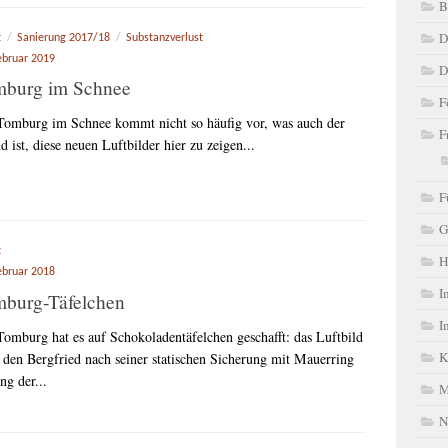
B
D
t
/
Sanierung 2017/18
/
Substanzverlust
ebruar 2019
D
mburg im Schnee
F
Tomburg im Schnee kommt nicht so häufig vor, was auch der
F
 ist, diese neuen Luftbilder hier zu zeigen...
F
G
t
H
ebruar 2018
I
burg-Täfelchen
I
Tomburg hat es auf Schokoladentäfelchen geschafft: das Luftbild
K
t den Bergfried nach seiner statischen Sicherung mit Mauerring
ng der...
M
N