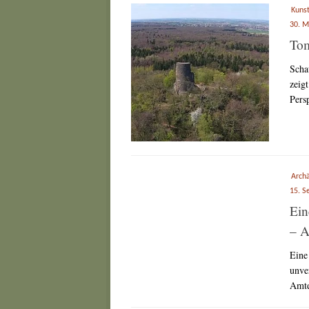
Kuns
30. M
To
Scha
zeig
Persp
Arch
15. S
Ein
– A
Eine
unve
Amte