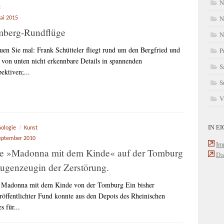
N
t
N
ai 2015
mberg-Rundflüge
N
uen Sie mal: Frank Schütteler fliegt rund um den Bergfried und
P
t von unten nicht erkennbare Details in spannenden
S
ektiven;...
S
V
IN E
äologie
/
Kunst
eptember 2010
Im
e »Madonna mit dem Kinde« auf der Tomburg
Da
ugenzeugin der Zerstörung.
 Madonna mit dem Kinde von der Tomburg Ein bisher
röffentlichter Fund konnte aus den Depots des Rheinischen
s für...