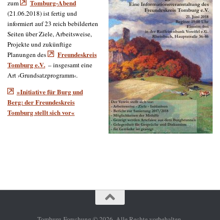
Tomburg-Abend
zum
(21.06.2018) ist fertig und
informiert auf 23 reich bebilderten
Seiten über Ziele, Arbeitsweise,
Projekte und zukünftige
Freundeskreis
Planungen des
Tomburg e.V.
– insgesamt eine
Art ›Grundsatzprogramm‹.
»Initiative für Burg und
Berg: der Freundeskreis
Tomburg stellt sich vor«
Tomburg-Forschung © 2026. Alle Rechte vorbehalten.