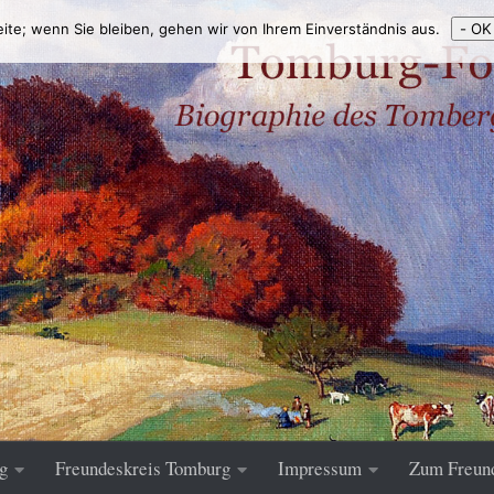
eite; wenn Sie bleiben, gehen wir von Ihrem Einverständnis aus.
- OK
g
Freundeskreis Tomburg
Impressum
Zum Freun