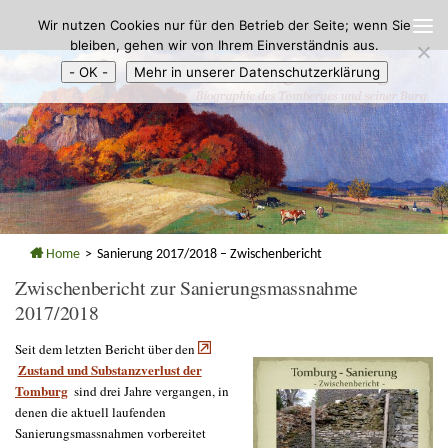
Wir nutzen Cookies nur für den Betrieb der Seite; wenn Sie
Zum Inhalt springen
bleiben, gehen wir von Ihrem Einverständnis aus.
- OK -
Mehr in unserer Datenschutzerklärung
Home
>
Sanierung 2017/2018 – Zwischenbericht
Zwischenbericht zur Sanierungsmassnahme
2017/2018
Seit dem letzten Bericht über den
Zustand und Substanzverlust der
Tomburg
sind drei Jahre vergangen, in
denen die aktuell laufenden
Sanierungsmassnahmen vorbereitet