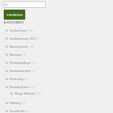
KATEGORIEN
Archäologie
(16)
Aufmauerung 2021
(1)
Bautagebuch
(18)
Brunnen
(5)
Denkmalpflege
(15)
Denkmalschutz
(2)
Förderung
(3)
Freundeskreis
(42)
Tätige Mithilfe
(11)
Führung
(5)
Geschichte
(7)