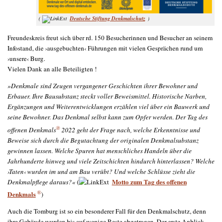
Deutsche Stiftung Denkmalschutz
(
)
Freundeskreis freut sich über rd. 150 Besucherinnen und Besucher an seinem
Infostand, die ›ausgebuchten‹ Führungen mit vielen Gesprächen rund um
›unsere‹ Burg.
Vielen Dank an alle Beteiligten !
»Denkmale sind Zeugen vergangener Geschichten ihrer Bewohner und
Erbauer. Ihre Bausubstanz steckt voller Beweismittel. Historische Narben,
Ergänzungen und Weiterentwicklungen erzählen viel über ein Bauwerk und
seine Bewohner. Das Denkmal selbst kann zum Opfer werden. Der Tag des
®
offenen Denkmals
2022 geht der Frage nach, welche Erkenntnisse und
Beweise sich durch die Begutachtung der originalen Denkmalsubstanz
gewinnen lassen. Welche Spuren hat menschliches Handeln über die
Jahrhunderte hinweg und viele Zeitschichten hindurch hinterlassen? Welche
›Taten‹ wurden im und am Bau verübt? Und welche Schlüsse zieht die
Motto zum Tag des offenen
Denkmalpflege daraus?«
(
®
Denkmals
)
Auch die Tomburg ist so ein besonderer Fall für den Denkmalschutz, denn
ihre Gebäude wurden bis auf wenige Reste abgetragen. Der erste Anblick