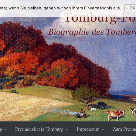
eite; wenn Sie bleiben, gehen wir von Ihrem Einverständnis aus.
- OK
g
Freundeskreis Tomburg
Impressum
Zum Freun