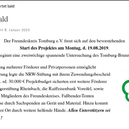
rtet bald
ald
ert
8. Januar 2020
Der Freundeskreis Tomburg e.V. freut sich auf den bevorstehenden
Start des Projektes am Montag, d. 19.08.2019
.
beginnt eine zweiwöchige spannende Untersuchung des Tomburg-Brunn
ung mehrerer Förderer und Privatpersonen ermöglicht
erung legte die NRW-Stiftung mit ihrem Zuwendungsbescheid
 rd. 30.000 € Projektbudget sicherten erst weitere Förderer
rgerstiftung Rheinbach, die Raiffeisenbank Voreifel, sowie
 Mitgliedern des Freundeskreises. Faßbender-Tenten
eise durch Sachspenden an Gerät und Material. Hinzu kommt
vor Ort durch weitere helfende Hände.
Allen Unterstützern sei
 !