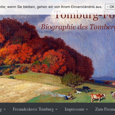
eite; wenn Sie bleiben, gehen wir von Ihrem Einverständnis aus.
- OK
g
Freundeskreis Tomburg
Impressum
Zum Freun