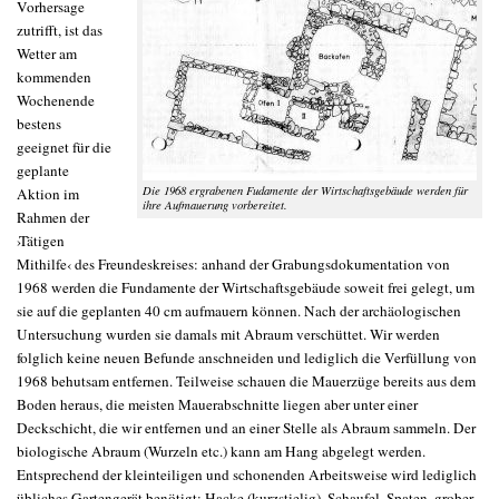
Vorhersage
zutrifft, ist das
Wetter am
kommenden
Wochenende
bestens
geeignet für die
geplante
Die 1968 ergrabenen Fudamente der Wirtschaftsgebäude werden für
Aktion im
ihre Aufmauerung vorbereitet.
Rahmen der
›Tätigen
Mithilfe‹ des Freundeskreises: anhand der Grabungsdokumentation von
1968 werden die Fundamente der Wirtschaftsgebäude soweit frei gelegt, um
sie auf die geplanten 40 cm aufmauern können. Nach der archäologischen
Untersuchung wurden sie damals mit Abraum verschüttet. Wir werden
folglich keine neuen Befunde anschneiden und lediglich die Verfüllung von
1968 behutsam entfernen. Teilweise schauen die Mauerzüge bereits aus dem
Boden heraus, die meisten Mauerabschnitte liegen aber unter einer
Deckschicht, die wir entfernen und an einer Stelle als Abraum sammeln. Der
biologische Abraum (Wurzeln etc.) kann am Hang abgelegt werden.
Entsprechend der kleinteiligen und schonenden Arbeitsweise wird lediglich
übliches Gartengerät benötigt: Hacke (kurzstielig), Schaufel, Spaten, grober