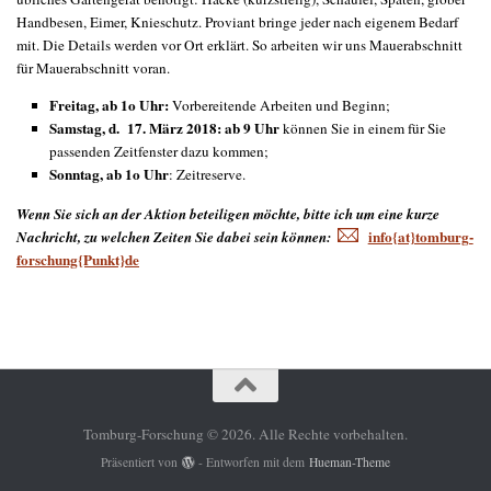
Handbesen, Eimer, Knieschutz. Proviant bringe jeder nach eigenem Bedarf
mit. Die Details werden vor Ort erklärt. So arbeiten wir uns Mauerabschnitt
für Mauerabschnitt voran.
Freitag, ab 1o Uhr:
Vorbereitende Arbeiten und Beginn;
Samstag, d. 17. März 2018
: ab 9 Uhr
können Sie in einem für Sie
passenden Zeitfenster dazu kommen;
Sonntag, ab 1o Uhr
: Zeitreserve.
Wenn Sie sich an der Aktion beteiligen möchte, bitte ich um eine kurze
info{at}tomburg-
Nachricht, zu welchen Zeiten Sie dabei sein können:
forschung{Punkt}de
Tomburg-Forschung © 2026. Alle Rechte vorbehalten.
Präsentiert von
- Entworfen mit dem
Hueman-Theme