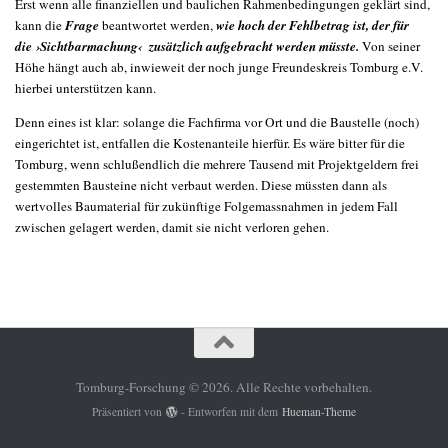
Erst wenn alle finanziellen und baulichen Rahmenbedingungen geklärt sind,
kann die
Frage
beantwortet werden,
wie hoch der Fehlbetrag ist, der für
die ›Sichtbarmachung‹ zusätzlich aufgebracht werden müsste.
Von seiner
Höhe hängt auch ab, inwieweit der noch junge Freundeskreis Tomburg e.V.
hierbei unterstützen kann.
Denn eines ist klar: solange die Fachfirma vor Ort und die Baustelle (noch)
eingerichtet ist, entfallen die Kostenanteile hierfür. Es wäre bitter für die
Tomburg, wenn schlußendlich die mehrere Tausend mit Projektgeldern frei
gestemmten Bausteine nicht verbaut werden. Diese müssten dann als
wertvolles Baumaterial für zukünftige Folgemassnahmen in jedem Fall
zwischen gelagert werden, damit sie nicht verloren gehen.
Tomburg-Forschung © 2026. Alle Rechte vorbehalten.
Präsentiert von
- Entworfen mit dem
Hueman-Theme