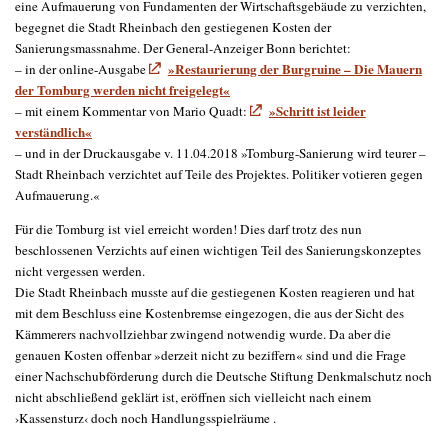
eine Aufmauerung von Fundamenten der Wirtschaftsgebäude zu verzichten,
begegnet die Stadt Rheinbach den gestiegenen Kosten der
Sanierungsmassnahme. Der General-Anzeiger Bonn berichtet:
»Restaurierung der Burgruine – Die Mauern
– in der online-Ausgabe
der Tomburg werden nicht freigelegt«
»Schritt ist leider
– mit einem Kommentar von Mario Quadt:
verständlich«
– und in der Druckausgabe v. 11.04.2018 »Tomburg-Sanierung wird teurer –
Stadt Rheinbach verzichtet auf Teile des Projektes. Politiker votieren gegen
Aufmauerung.«
Für die Tomburg ist viel erreicht worden! Dies darf trotz des nun
beschlossenen Verzichts auf einen wichtigen Teil des Sanierungskonzeptes
nicht vergessen werden.
Die Stadt Rheinbach musste auf die gestiegenen Kosten reagieren und hat
mit dem Beschluss eine Kostenbremse eingezogen, die aus der Sicht des
Kämmerers nachvollziehbar zwingend notwendig wurde. Da aber die
genauen Kosten offenbar »derzeit nicht zu beziffern« sind und die Frage
einer Nachschubförderung durch die Deutsche Stiftung Denkmalschutz noch
nicht abschließend geklärt ist, eröffnen sich vielleicht nach einem
›Kassensturz‹ doch noch Handlungsspielräume .