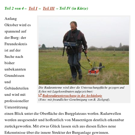
Teil 2 von 4 –
Teil I
–
Teil III
– Teil IV (in Kürze)
Anfang
Oktober wird es
spannend auf
der Burg: der
Freundeskreis
ist auf der
Suche nach
bisher
unbekannten
Grundrissen
und
Die Radarantenne wird über die Untersuchungsfläche gezogen und
Gebäudeteilen
Echos mit Lagekoordinaten aufgezeichnet:
und wird mit
Bodenradaruntersuchung in der Archäologie
(Foto: mit freundlicher Genehmigung von B. Zickgraf).
professioneller
Unterstützung
einen Blick unter die Oberfläche des Burgplateaus werfen. Radarwellen
werden ausgesendet und hoffentlich von Mauerzügen deutlich erkennbar
zurückgeworfen. Mit etwas Glück lassen sich aus diesen Echos neue
Erkenntnisse über die innere Struktur der Burganlage gewinnen.