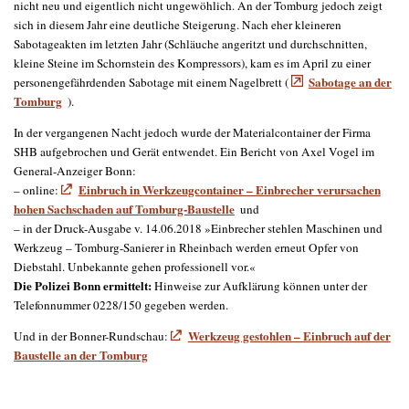
nicht neu und eigentlich nicht ungewöhlich. An der Tomburg jedoch zeigt
sich in diesem Jahr eine deutliche Steigerung. Nach eher kleineren
Sabotageakten im letzten Jahr (Schläuche angeritzt und durchschnitten,
kleine Steine im Schornstein des Kompressors), kam es im April zu einer
Sabotage an der
personengefährdenden Sabotage mit einem Nagelbrett (
Tomburg
).
In der vergangenen Nacht jedoch wurde der Materialcontainer der Firma
SHB aufgebrochen und Gerät entwendet. Ein Bericht von Axel Vogel im
General-Anzeiger Bonn:
Einbruch in Werkzeugcontainer – Einbrecher verursachen
– online:
hohen Sachschaden auf Tomburg-Baustelle
und
– in der Druck-Ausgabe v. 14.06.2018 »Einbrecher stehlen Maschinen und
Werkzeug – Tomburg-Sanierer in Rheinbach werden erneut Opfer von
Diebstahl. Unbekannte gehen professionell vor.«
Die Polizei Bonn ermittelt:
Hinweise zur Aufklärung können unter der
Telefonnummer 0228/150 gegeben werden.
Werkzeug gestohlen – Einbruch auf der
Und in der Bonner-Rundschau:
Baustelle an der Tomburg