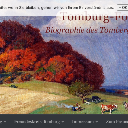
eite; wenn Sie bleiben, gehen wir von Ihrem Einverständnis aus.
- OK
g
Freundeskreis Tomburg
Impressum
Zum Freun