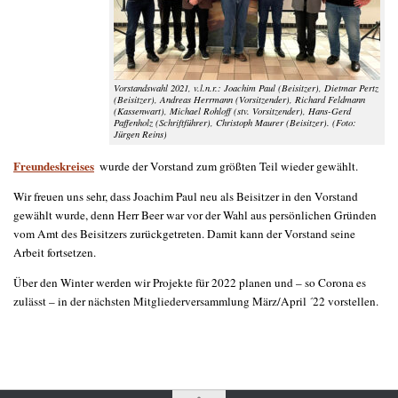
Vorstandswahl 2021, v.l.n.r.: Joachim Paul (Beisitzer), Dietmar Pertz
(Beisitzer), Andreas Herrmann (Vorsitzender), Richard Feldmann
(Kassenwart), Michael Rohloff (stv. Vorsitzender), Hans-Gerd
Paffenholz (Schriftführer), Christoph Maurer (Beisitzer). (Foto:
Jürgen Reins)
Freundeskreises
wurde der Vorstand zum größten Teil wieder gewählt.
Wir freuen uns sehr, dass Joachim Paul neu als Beisitzer in den Vorstand
gewählt wurde, denn Herr Beer war vor der Wahl aus persönlichen Gründen
vom Amt des Beisitzers zurückgetreten. Damit kann der Vorstand seine
Arbeit fortsetzen.
Über den Winter werden wir Projekte für 2022 planen und – so Corona es
zulässt – in der nächsten Mitgliederversammlung März/April ´22 vorstellen.