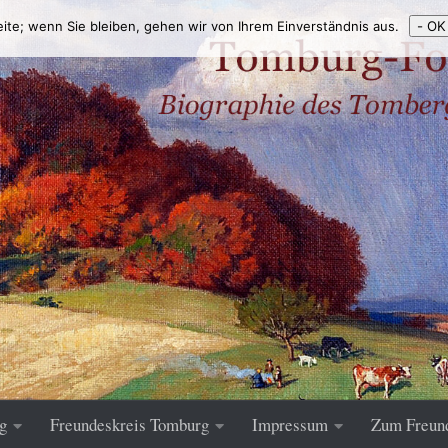
eite; wenn Sie bleiben, gehen wir von Ihrem Einverständnis aus.
- OK
g
Freundeskreis Tomburg
Impressum
Zum Freun