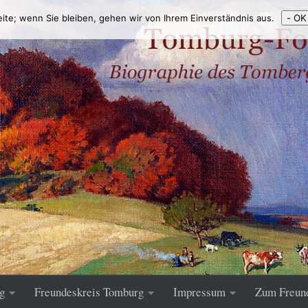
eite; wenn Sie bleiben, gehen wir von Ihrem Einverständnis aus.
- OK
g
Freundeskreis Tomburg
Impressum
Zum Freun