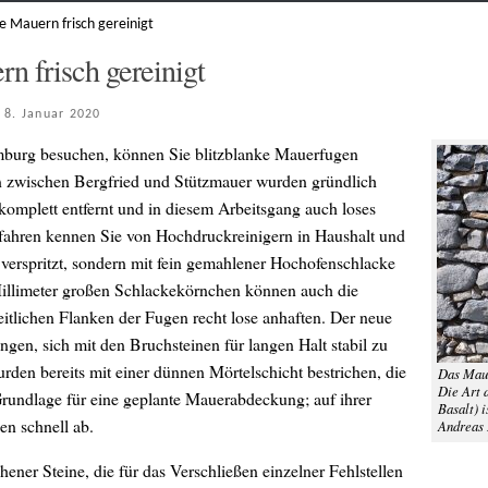
e Mauern frisch gereinigt
n frisch gereinigt
t
8. Januar 2020
omburg besuchen, können Sie blitzblanke Mauerfugen
n zwischen Bergfried und Stützmauer wurden gründlich
komplett entfernt und in diesem Arbeitsgang auch loses
rfahren kennen Sie von Hochdruckreinigern in Haushalt und
 verspritzt, sondern mit fein gemahlener Hochofenschlacke
 Millimeter großen Schlackekörnchen können auch die
seitlichen Flanken der Fugen recht lose anhaften. Der neue
gen, sich mit den Bruchsteinen für langen Halt stabil zu
den bereits mit einer dünnen Mörtelschicht bestrichen, die
Das Maue
Die Art 
 Grundlage für eine geplante Mauerabdeckung; auf ihrer
Basalt) i
en schnell ab.
Andreas
ener Steine, die für das Verschließen einzelner Fehlstellen