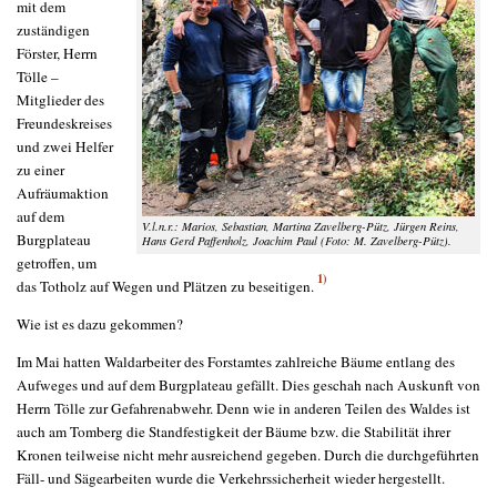
mit dem
zuständigen
Förster, Herrn
Tölle –
Mitglieder des
Freundeskreises
und zwei Helfer
zu einer
Aufräumaktion
auf dem
V.l.n.r.: Marios, Sebastian, Martina Zavelberg-Pütz, Jürgen Reins,
Burgplateau
Hans Gerd Paffenholz, Joachim Paul (Foto: M. Zavelberg-Pütz).
getroffen, um
1)
das Totholz auf Wegen und Plätzen zu beseitigen.
Wie ist es dazu gekommen?
Im Mai hatten Waldarbeiter des Forstamtes zahlreiche Bäume entlang des
Aufweges und auf dem Burgplateau gefällt. Dies geschah nach Auskunft von
Herrn Tölle zur Gefahrenabwehr. Denn wie in anderen Teilen des Waldes ist
auch am Tomberg die Standfestigkeit der Bäume bzw. die Stabilität ihrer
Kronen teilweise nicht mehr ausreichend gegeben. Durch die durchgeführten
Fäll- und Sägearbeiten wurde die Verkehrssicherheit wieder hergestellt.