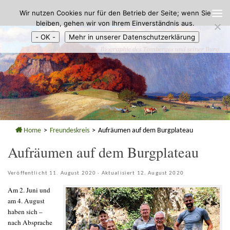
Wir nutzen Cookies nur für den Betrieb der Seite; wenn Sie
Zum Inhalt springen
bleiben, gehen wir von Ihrem Einverständnis aus.
- OK -
Mehr in unserer Datenschutzerklärung
Home
>
Freundeskreis
>
Aufräumen auf dem Burgplateau
Aufräumen auf dem Burgplateau
Veröffentlicht
11. August 2020
· Aktualisiert
12. August 2020
Am 2. Juni und
am 4. August
haben sich –
nach Absprache