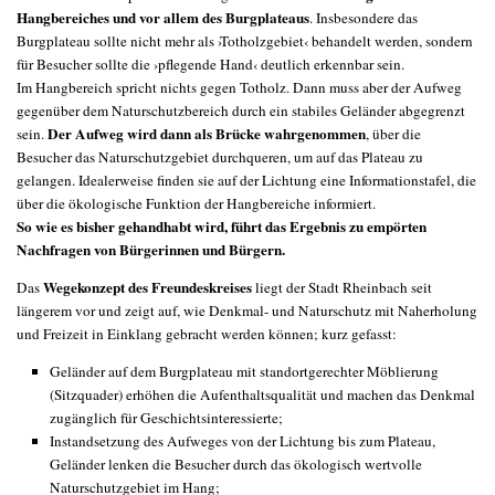
Hangbereiches und vor allem des Burgplateaus
. Insbesondere das
Burgplateau sollte nicht mehr als ›Totholzgebiet‹ behandelt werden, sondern
für Besucher sollte die ›pflegende Hand‹ deutlich erkennbar sein.
Im Hangbereich spricht nichts gegen Totholz. Dann muss aber der Aufweg
gegenüber dem Naturschutzbereich durch ein stabiles Geländer abgegrenzt
Der Aufweg wird dann als Brücke wahrgenommen
sein.
, über die
Besucher das Naturschutzgebiet durchqueren, um auf das Plateau zu
gelangen. Idealerweise finden sie auf der Lichtung eine Informationstafel, die
über die ökologische Funktion der Hangbereiche informiert.
So wie es bisher gehandhabt wird, führt das Ergebnis zu empörten
Nachfragen von Bürgerinnen und Bürgern.
Wegekonzept des Freundeskreises
Das
liegt der Stadt Rheinbach seit
längerem vor und zeigt auf, wie Denkmal- und Naturschutz mit Naherholung
und Freizeit in Einklang gebracht werden können; kurz gefasst:
Geländer auf dem Burgplateau mit standortgerechter Möblierung
(Sitzquader) erhöhen die Aufenthaltsqualität und machen das Denkmal
zugänglich für Geschichtsinteressierte;
Instandsetzung des Aufweges von der Lichtung bis zum Plateau,
Geländer lenken die Besucher durch das ökologisch wertvolle
Naturschutzgebiet im Hang;