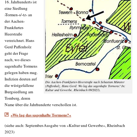
16. Jahrhunderts ist
eine Siedlung
›Tormen-s/-tz‹ an
der Aachen-
Frankfurter-
Heerstraße
verzeichnet. Hans
Gerd Paffenholz
geht der Frage
nach, wo dieses
sagenhafte Tormens
gelegen haben mag.
Indizien deuten auf
Die Aachen-Frankfurter-Heerstraße nach Sebastian Münster
die wüstgefallene
(Paffenholz, Hans Gerd: Wo lag das sagenhafte Tormens? In:
Kultur und Gewerbe, Rheinbach 09/2023).
Burgsiedlung am
Tomberg, deren
Name über die Jahrhunderte verschollen ist.
»Wo lag das sagenhafte Tormens?«
(siehe auch: September-Ausgabe von »Kultur und Gewerbe«, Rheinbach
2023)